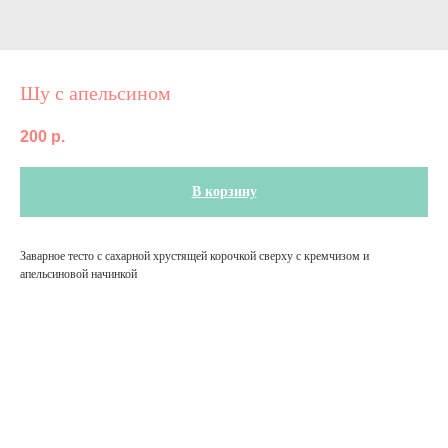
Шу с апельсином
200
р.
В корзину
Заварное тесто с сахарной хрустящей корочкой сверху с кремчизом и
апельсиновой начинкой