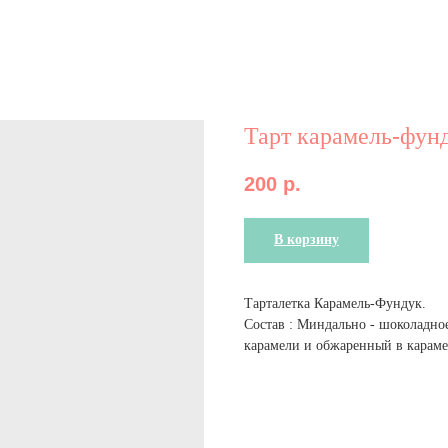
Тарт карамель-фун
200
р.
В корзину
Тарталетка Карамель-Фундук.
Состав : Миндально - шоколадное
карамели и обжаренный в карам