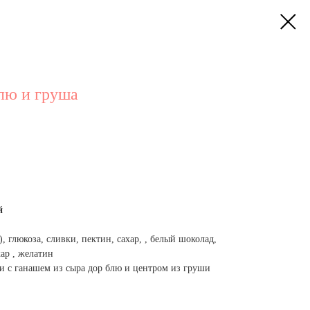
лю и груша
й
, глюкоза, сливки, пектин, сахар, , белый шоколад,
ар , желатин
 с ганашем из сыра дор блю и центром из груши