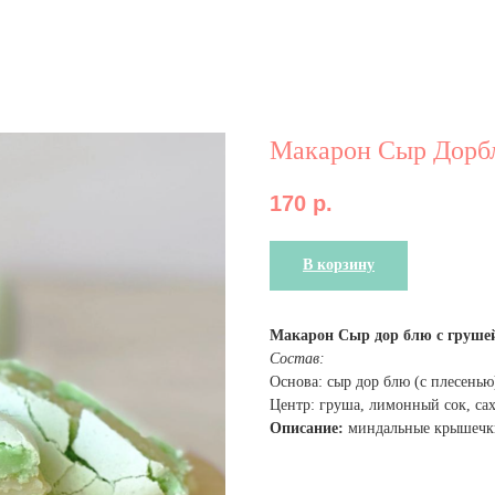
Макарон Сыр Дорб
170
р.
В корзину
Макарон Сыр дор блю с груше
Состав:
Основа: сыр дор блю (с плесенью)
Центр: груша, лимонный сок, сах
Описание:
миндальные крышечки