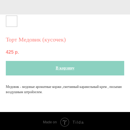
Торт Медовик (кусочек)
425
р.
В корзину
Медовик - медовые ароматные коржи ,сметанный карамельный крем , посыпан
воздушным штройзелем.
Tilda
Made on