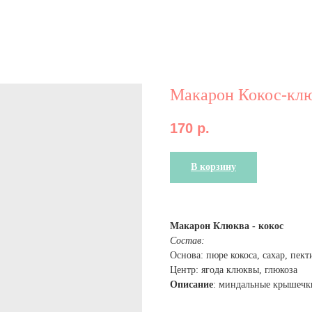
Макарон Кокос-кл
170
р.
В корзину
Макарон Клюква - кокос
Состав:
Основа: пюре кокоса, сахар, пект
Центр: ягода клюквы, глюкоза
Описание
: миндальные крышечки