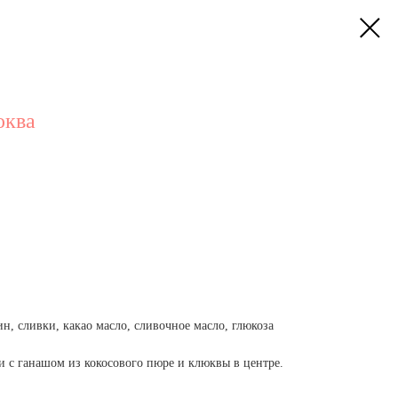
юква
ин, сливки, какао масло, сливочное масло, глюкоза
 с ганашом из кокосового пюре и клюквы в центре.